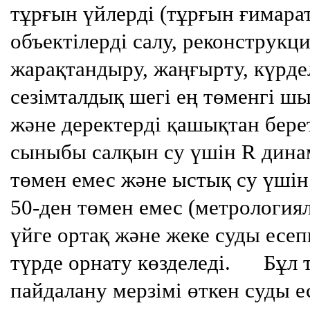
тұрғын үйлерді (тұрғын ғимарат
объектілерді салу, реконструкц
жарақтандыру, жаңғырту, күрд
сезімталдық шегі ең төменгі 
және деректерді қашықтан бере
сыныбы салқын су үшін R дина
төмен емес және ыстық су үші
50-ден төмен емес (метрологи
үйге ортақ және жеке суды есеп
түрде орнату көзделеді.
Бұл 
пайдалану мерзімі өткен суды е