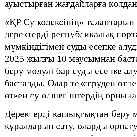
ауыстырған жағдайларға қолда
«ҚР Су кодексінің» талаптарын
деректерді республикалық порт
мүмкіндігімен суды есепке ал
2025 жылғы 10 маусымнан баст
беру модулі бар суды есепке а
басталды. Олар тексеруден өтпе
өткен су өлшегіштердің орнына
Деректерді қашықтықтан беру 
құралдарын сату, оларды орнату