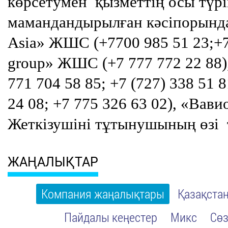
көрсетумен
қызметтің осы түр
мамандандырылған кәсіпорында
Asia» ЖШС (+7700 985 51 23;+7 
group» ЖШС (
+7 777 772 22 88
771 704 58 85; +7 (727) 338 5
24 08; +7 775 326 63 02), «Вави
Жеткізушіні тұтынушының өзі
ЖАҢАЛЫҚТАР
Компания жаңалықтары
Қазақста
Пайдалы кеңестер
Микс
Сөз