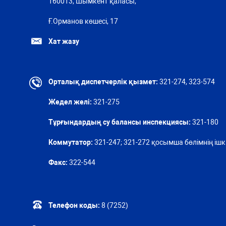
160013, Шымкент қаласы,
Ғ.Орманов көшесі, 17
Хат жазу
Орталық диспетчерлік қызмет:
321-274, 323-574
Жедел желі:
321-275
Тұрғындардың су балансы инспекциясы:
321-180
Коммутатор:
321-247; 321-272 қосымша бөлімнің ішкі
Факс:
322-544
Телефон коды:
8 (7252)