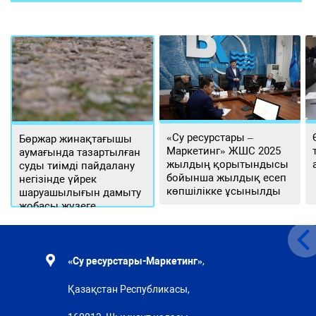
«Су ресурстары –
Бөржар жинақтағышы
Маркетинг» ЖШС 2025
аумағында тазартылған
жылдың қорытындысы
суды тиімді пайдалану
бойынша жылдық есеп
негізінде үйрек
көпшілікке ұсынылды
шаруашылығын дамыту
жобасы жүзеге
асырылуда
«Су ресурстары-Маркетинг»
,
Қазақстан Республикасы,