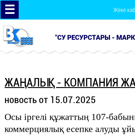
☰
Жеке ка
"СУ РЕСУРСТАРЫ - МАР
ЖАҢАЛЫҚ - КОМПАНИЯ Ж
новость от 15.07.2025
Осы іргелі құжаттың 107-бабын
коммерциялық есепке алуды ұй