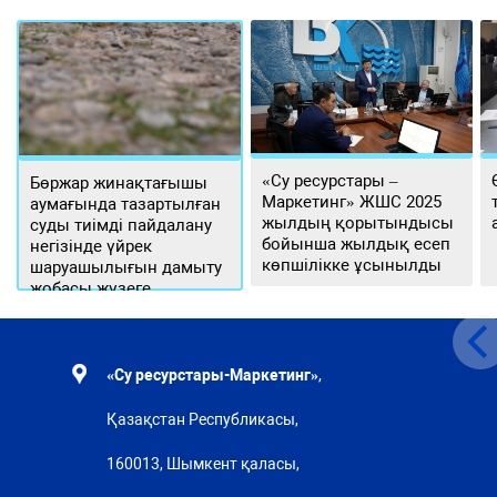
«Су ресурстары –
Бөржар жинақтағышы
Маркетинг» ЖШС 2025
аумағында тазартылған
жылдың қорытындысы
суды тиімді пайдалану
бойынша жылдық есеп
негізінде үйрек
көпшілікке ұсынылды
шаруашылығын дамыту
жобасы жүзеге
асырылуда
«Су ресурстары-Маркетинг»
,
Қазақстан Республикасы,
160013, Шымкент қаласы,