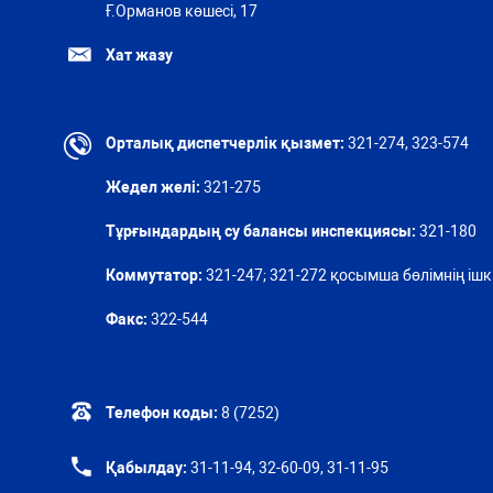
Ғ.Орманов көшесі, 17
Хат жазу
Орталық диспетчерлік қызмет:
321-274, 323-574
Жедел желі:
321-275
Тұрғындардың су балансы инспекциясы:
321-180
Коммутатор:
321-247; 321-272 қосымша бөлімнің ішкі
Факс:
322-544
Телефон коды:
8 (7252)
Қабылдау:
31-11-94, 32-60-09, 31-11-95