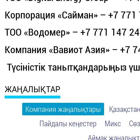
Корпорация «Сайман» – +7 771 7
ТОО «Водомер» – +7 771 147 24 
Компания «Вавиот Азия» – +7 7
Түсіністік танытқандарыңыз үш
ЖАҢАЛЫҚТАР
Компания жаңалықтары
Қазақста
Пайдалы кеңестер
Микс
Сөз
Аймақ жаңалық