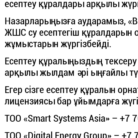
есептеу құралдары арқылы жүргі
Назарларыңызға аударамыз, «В
ЖШС су есептегіш құралдарын о
жұмыстарын жүргізбейді.
Есептеу құралыңыздың тексеру м
арқылы жылдам әрі ыңғайлы тү
Егер сізге есептеу құралын орна
лицензиясы бар ұйымдарға жүгі
ТОО
«Smart Systems Asia» – +7 7
ТОО
«Digital Energy Group» – +7