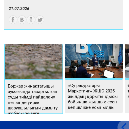
21.07.2026
«Су ресурстары –
Бөржар жинақтағышы
Маркетинг» ЖШС 2025
аумағында тазартылған
жылдың қорытындысы
суды тиімді пайдалану
бойынша жылдық есеп
негізінде үйрек
көпшілікке ұсынылды
шаруашылығын дамыту
жобасы жүзеге
асырылуда