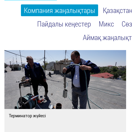
Компания жаңалықтары
Қазақста
Пайдалы кеңестер
Микс
Сөз
Аймақ жаңалық
Терминатор жүйесі