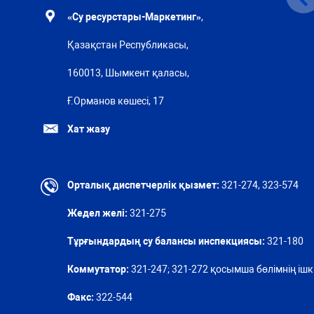
«Су ресурстары-Маркетинг»
,
Қазақстан Республикасы,
160013, Шымкент қаласы,
Ғ.Орманов көшесі, 17
Хат жазу
Орталық диспетчерлік қызмет:
321-274, 323-574
Жедел желі:
321-275
Тұрғындардың су балансы инспекциясы:
321-180
Коммутатор:
321-247; 321-272 қосымша бөлімнің ішкі
Факс:
322-544