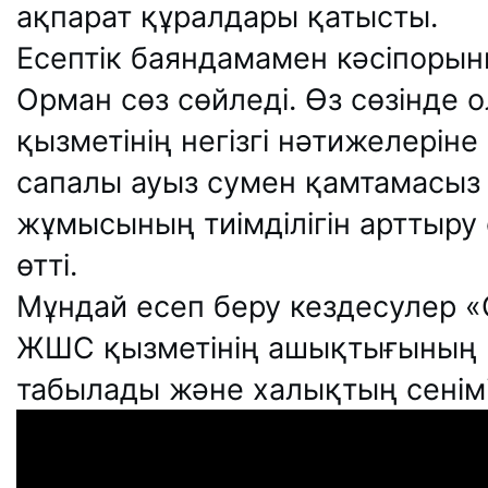
ақпарат құралдары қатысты.
Есептік баяндамамен кәсіпоры
Орман сөз сөйледі. Өз сөзінде
қызметінің негізгі нәтижелерін
сапалы ауыз сумен қамтамасыз
жұмысының тиімділігін арттыру 
өтті.
Мұндай есеп беру кездесулер «
ЖШС қызметінің ашықтығының 
табылады және халықтың сенімі