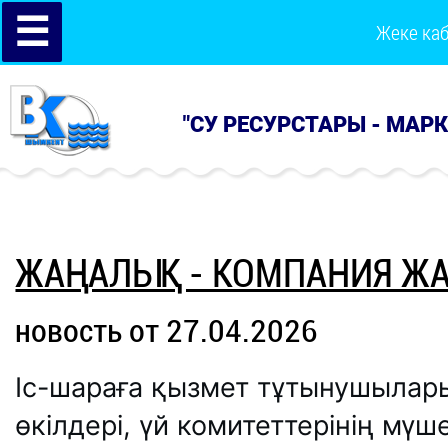
☰
Жеке ка
"СУ РЕСУРСТАРЫ - МАР
ЖАҢАЛЫҚ - КОМПАНИЯ Ж
новость от 27.04.2026
Іс-шараға қызмет тұтынушылар
өкілдері, үй комитеттерінің мү