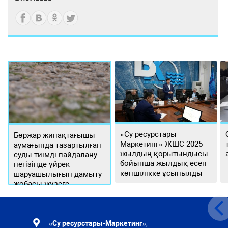
«Су ресурстары –
Бөржар жинақтағышы
Маркетинг» ЖШС 2025
аумағында тазартылған
жылдың қорытындысы
суды тиімді пайдалану
бойынша жылдық есеп
негізінде үйрек
көпшілікке ұсынылды
шаруашылығын дамыту
жобасы жүзеге
асырылуда
«Су ресурстары-Маркетинг»
,