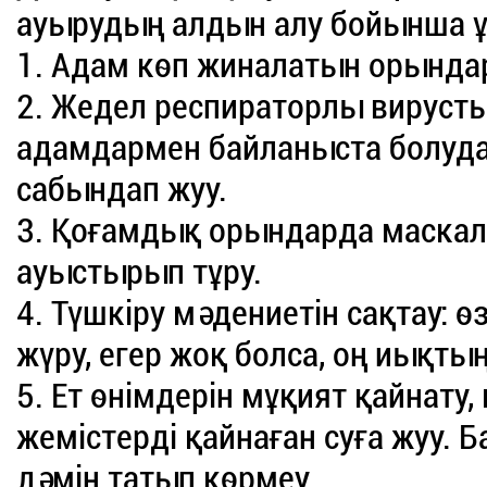
ауырудың алдын алу бойынша 
1. Адам көп жиналатын орындар
2. Жедел респираторлы вирусты
адамдармен байланыста болуда
сабындап жуу.
3. Қоғамдық орындарда маскала
ауыстырып тұру.
4. Түшкіру мәдениетін сақтау: ө
жүру, егер жоқ болса, оң иықтың
5. Ет өнімдерін мұқият қайнату,
жемістерді қайнаған суға жуу. Б
дәмін татып көрмеу.