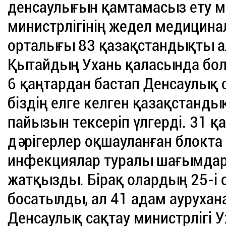
денсаулығын қамтамасыз ету м
министрлігінің жедел медицина
орталығы 83 қазақстандықты ал
Қытайдың Ухань қаласында бол
6 қаңтардан бастап Денсаулық 
біздің елге келген қазақстанды
пайызын тексеріп үлгерді. 31 
дәрігерлер оқшауланған блокт
инфекциялар туралы шағымдар
жатқызды. Бірақ олардың 25-і
босатылды, ал 41 адам аурухан
Денсаулық сақтау министрлігі