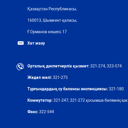
Қазақстан Республикасы,
160013, Шымкент қаласы,
Ғ.Орманов көшесі, 17
Хат жазу
Орталық диспетчерлік қызмет:
321-274, 323-574
Жедел желі:
321-275
Тұрғындардың су балансы инспекциясы:
321-180
Коммутатор:
321-247; 321-272 қосымша бөлімнің ішкі
Факс:
322-544