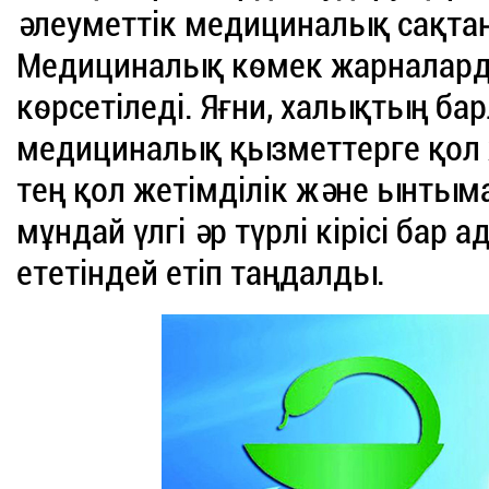
әлеуметтік медициналық сақта
Медициналық көмек жарналард
көрсетіледі. Яғни, халықтың б
медициналық қызметтерге қол же
тең қол жетімділік және ынтым
мұндай үлгі әр түрлі кірісі бар 
ететіндей етіп таңдалды.