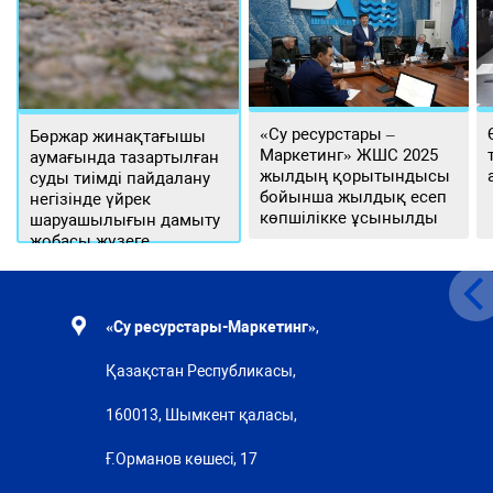
«Су ресурстары –
Бөржар жинақтағышы
Маркетинг» ЖШС 2025
аумағында тазартылған
жылдың қорытындысы
суды тиімді пайдалану
бойынша жылдық есеп
негізінде үйрек
көпшілікке ұсынылды
шаруашылығын дамыту
жобасы жүзеге
асырылуда
«Су ресурстары-Маркетинг»
,
Қазақстан Республикасы,
160013, Шымкент қаласы,
Ғ.Орманов көшесі, 17