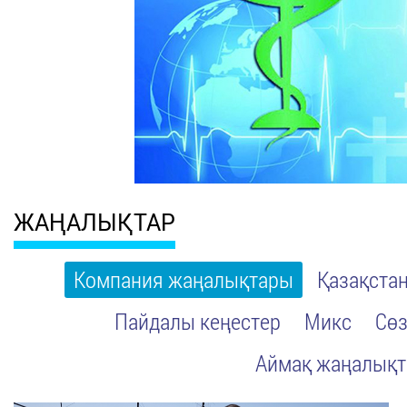
ЖАҢАЛЫҚТАР
Компания жаңалықтары
Қазақста
Пайдалы кеңестер
Микс
Сөз
Аймақ жаңалық