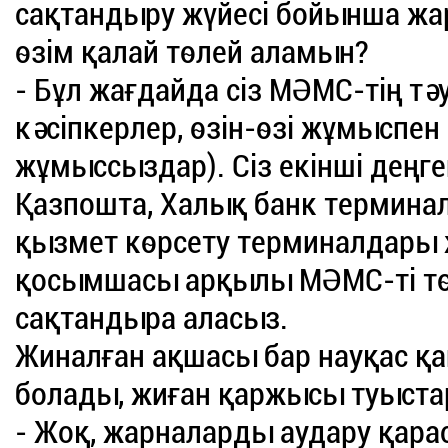
сақтандыру жүйесі бойынша жар
өзім қалай төлей аламын?
- Бұл жағдайда сіз МӘМС-тің тә
кәсіпкерлер, өзін-өзі жұмыспен
жұмыссыздар). Сіз екінші деңге
Қазпошта, Халық банк терминал
қызмет көрсету терминалдары 
қосымшасы арқылы МӘМС-ті төл
сақтандыра аласыз.
Жиналған ақшасы бар науқас қа
болады, жиған қаржысы туыста
- Жоқ, жарналарды аудару қара