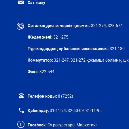
Хат жазу
Орталық диспетчерлік қызмет:
321-274, 323-574
Жедел желі:
321-275
Тұрғындардың су балансы инспекциясы:
321-180
Коммутатор:
321-247; 321-272 қосымша бөлімнің ішкі
Факс:
322-544
Телефон коды:
8 (7252)
Қабылдау:
31-11-94, 32-60-09, 31-11-95
Facebook:
Су ресурстары-Маркетинг