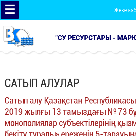
☰
Жеке ка
"СУ РЕСУРСТАРЫ - МАР
САТЫП АЛУЛАР
Сатып алу Қазақстан Республикасы
2019 жылғы 13 тамыздағы № 73 бұ
монополиялар субъектілерінің қызм
бекіту туралы» ереженің 5-тарауы