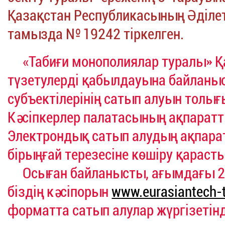
Қазақстан Республикасының Әділет
тамызда № 19242 тіркелген.
«Табиғи монополиялар туралы» Қ
түзетулерді қабылдауына байланы
субъектілерінің сатып алуын толы
Кәсіпкерлер палатасының ақпаратты
Электрондық сатып алудың ақпарат
бірыңғай терезесіне көшіру қарас
Осыған байланысты, ағымдағы 20
біздің кәсіпорын
www.eurasiantech-t
форматта сатып алулар жүргізетінд