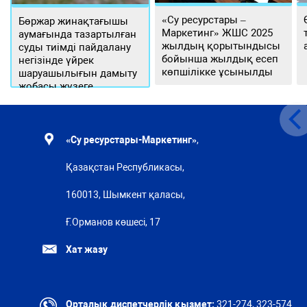
«Су ресурстары –
Бөржар жинақтағышы
Маркетинг» ЖШС 2025
аумағында тазартылған
жылдың қорытындысы
суды тиімді пайдалану
бойынша жылдық есеп
негізінде үйрек
көпшілікке ұсынылды
шаруашылығын дамыту
жобасы жүзеге
асырылуда
«Су ресурстары-Маркетинг»
,
Қазақстан Республикасы,
160013, Шымкент қаласы,
Ғ.Орманов көшесі, 17
Хат жазу
Орталық диспетчерлік қызмет:
321-274, 323-574