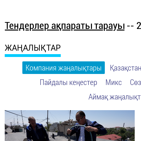
Тендерлер ақпараты тарауы
-- 
ЖАҢАЛЫҚТАР
Компания жаңалықтары
Қазақста
Пайдалы кеңестер
Микс
Сөз
Аймақ жаңалық