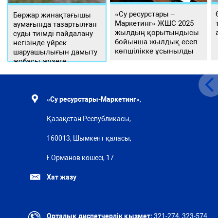
«Су ресурстары –
Бөржар жинақтағышы
Маркетинг» ЖШС 2025
аумағында тазартылған
жылдың қорытындысы
суды тиімді пайдалану
бойынша жылдық есеп
негізінде үйрек
көпшілікке ұсынылды
шаруашылығын дамыту
жобасы жүзеге
асырылуда
«Су ресурстары-Маркетинг»
,
Қазақстан Республикасы,
160013, Шымкент қаласы,
Ғ.Орманов көшесі, 17
Хат жазу
Орталық диспетчерлік қызмет:
321-274, 323-574