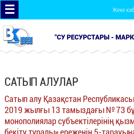
☰
Жеке ка
"СУ РЕСУРСТАРЫ - МАР
САТЫП АЛУЛАР
Сатып алу Қазақстан Республикасы
2019 жылғы 13 тамыздағы № 73 бұ
монополиялар субъектілерінің қызм
бекіту туралы» ереженің 5-тарауы