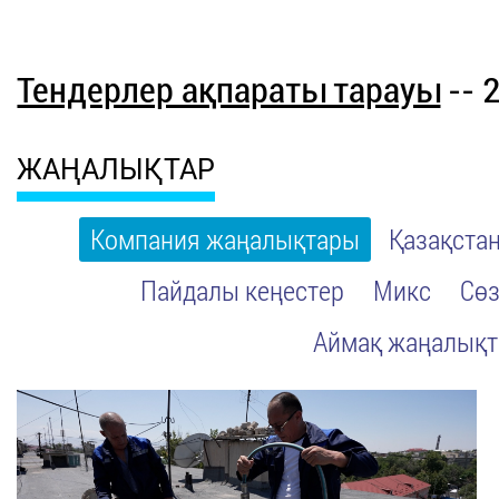
Тендерлер ақпараты тарауы
-- 
ЖАҢАЛЫҚТАР
Компания жаңалықтары
Қазақста
Пайдалы кеңестер
Микс
Сөз
Аймақ жаңалық