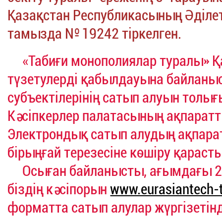
Қазақстан Республикасының Әділет
тамызда № 19242 тіркелген.
«Табиғи монополиялар туралы» Қ
түзетулерді қабылдауына байланы
субъектілерінің сатып алуын толы
Кәсіпкерлер палатасының ақпаратты
Электрондық сатып алудың ақпарат
бірыңғай терезесіне көшіру қарас
Осыған байланысты, ағымдағы 20
біздің кәсіпорын
www.eurasiantech-t
форматта сатып алулар жүргізетінд