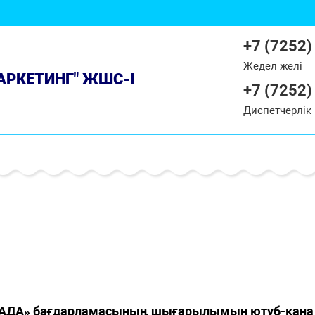
+7 (7252)
Жедел желі
МАРКЕТИНГ" ЖШС-І
+7 (7252)
Диспетчерлік
АДА» бағдарламасының шығарылымын ютуб-кана 