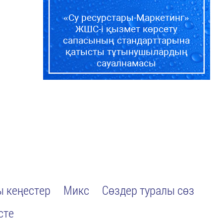
«Су ресурстары-Маркетинг»
ЖШС-і қызмет көрсету
сапасының стандарттарына
қатысты тұтынушылардың
сауалнамасы
 кеңестер
Микс
Сөздер туралы сөз
сте