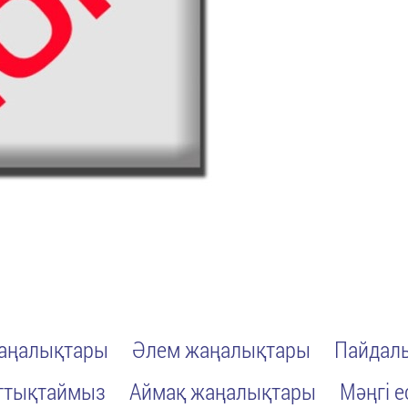
жаңалықтары
Әлем жаңалықтары
Пайдалы
ттықтаймыз
Аймақ жаңалықтары
Мәңгі е