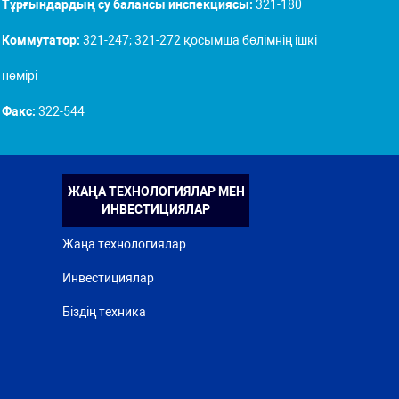
Тұрғындардың су балансы инспекциясы:
321-180
Коммутатор:
321-247; 321-272 қосымша бөлімнің ішкі
нөмірі
Факс:
322-544
ЖАҢА ТЕХНОЛОГИЯЛАР МЕН
ИНВЕСТИЦИЯЛАР
Жаңа технологиялар
Инвестициялар
Біздің техника