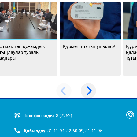
Өткізілген қоғамдық
Құрметті тұтынушылар!
Құрм
тыңдаулар туралы
қала
ақпарат
тұты
Телефон коды:
8 (7252)
Қабылдау:
31-11-94, 32-60-09, 31-11-95