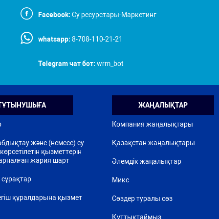
Facebook:
Су ресурстары-Маркетинг
whatsapp:
8-708-110-21-21
Telegram чат бот:
wrm_bot
ТҰТЫНУШЫҒА
ЖАҢАЛЫҚТАР
р
Компания жаңалықтары
бдықтау және (немесе) су
Қазақстан жаңалықтары
көрсетілетін қызметтерін
арналған жария шарт
Әлемдік жаңалықтар
 сұрақтар
Микс
егіш құралдарына қызмет
Сөздер туралы сөз
Құттықтаймыз