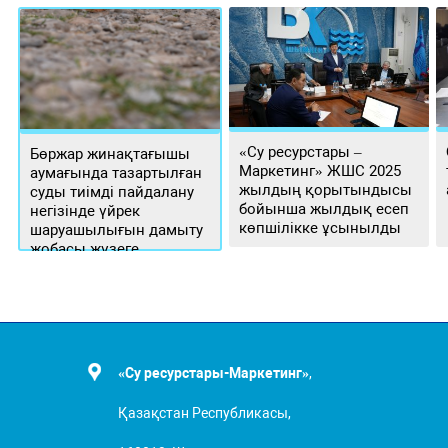
«Су ресурстары –
Бөржар жинақтағышы
Маркетинг» ЖШС 2025
аумағында тазартылған
жылдың қорытындысы
суды тиімді пайдалану
бойынша жылдық есеп
негізінде үйрек
көпшілікке ұсынылды
шаруашылығын дамыту
жобасы жүзеге
асырылуда
«Су ресурстары-Маркетинг»
,
Қазақстан Республикасы,