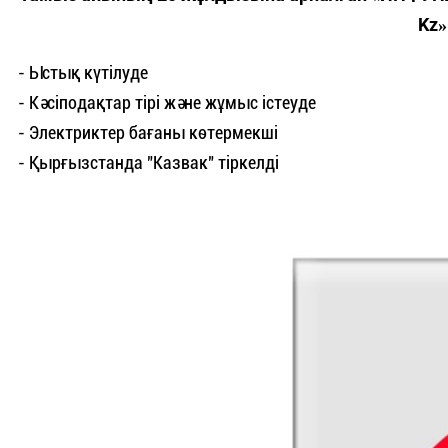
Kz»
- Ыстық күтілуде
- Кәсіподақтар тірі және жұмыс істеуде
- Электриктер бағаны көтермекші
- Қырғызстанда "Казвак" тіркелді