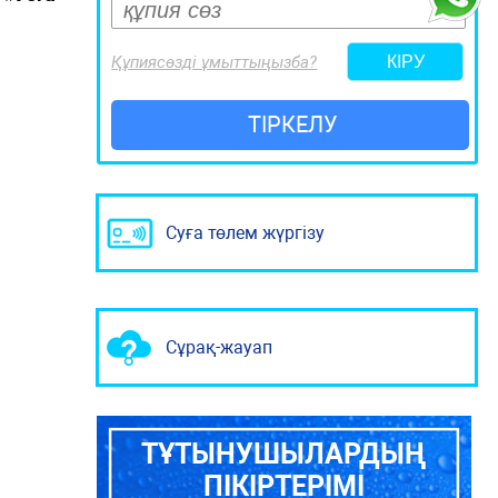
Құпиясөзді ұмыттыңызба?
ТІРКЕЛУ
Суға төлем жүргізу
Сұрақ-жауап
ТҰТЫНУШЫЛАРДЫҢ
ПІКІРТЕРІМІ