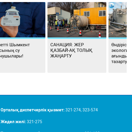
етті Шымкент
САНАЦИЯ: ЖЕР
Өндіріст
сының су
ҚАЗБАЙ-АҚ ТОЛЫҚ
экологиял
нушылары!
ЖАҢАРТУ
ағынды с
тазартуд
Орталық диспетчерлік қызмет:
321-274, 323-574
Жедел желі:
321-275