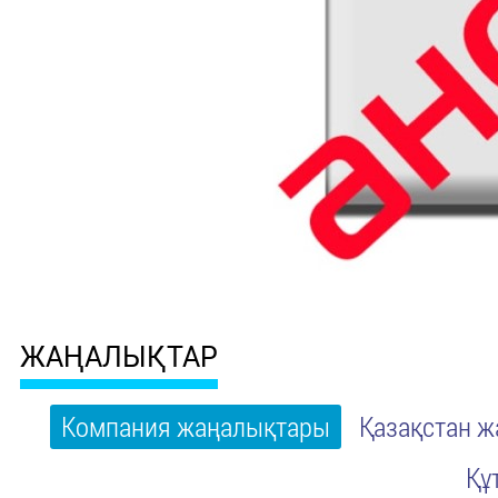
ЖАҢАЛЫҚТАР
Компания жаңалықтары
Қазақстан 
Құ