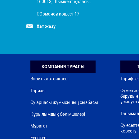
160013, Шымкент қаласы,
Ғ.Орманов көшесі, 17
Хат жазу
КОМПАНИЯ ТУРАЛЫ
Визит карточкасы
Тарифте
Тарихы
Сумен жа
бұрудың 
ұсынуға 
Су арнасы жұмысының сызбасы
Танымал
Құрылымдық бөлімшелері
Су есепт
Мұрағат
көрсету
Есептер