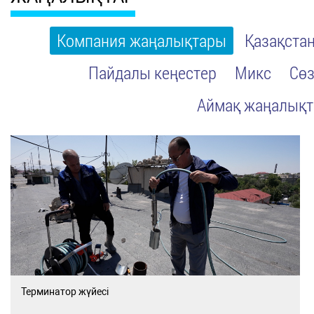
Компания жаңалықтары
Қазақста
Пайдалы кеңестер
Микс
Сөз
Аймақ жаңалық
Терминатор жүйесі