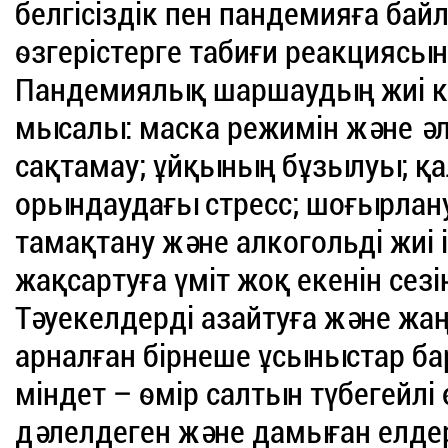
белгісіздік пен пандемияға бай
өзгерістерге табиғи реакциясы
Пандемиялық шаршаудың жиі кез
мысалы: маска режимін және ә
сақтамау; ұйқының бұзылуы; 
орындаудағы стресс; шоғырла
тамақтану және алкогольді жиі 
жақсартуға үміт жоқ екенін сезі
Тәуекелдерді азайтуға және жа
арналған бірнеше ұсыныстар ба
міндет – өмір салтын түбегейлі ө
дәлелдеген және дамыған елдер