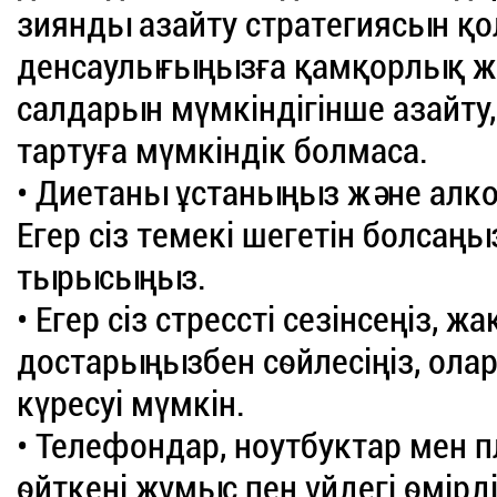
зиянды азайту стратегиясын қол
денсаулығыңызға қамқорлық жа
салдарын мүмкіндігінше азайту,
тартуға мүмкіндік болмаса.
• Диетаны ұстаныңыз және алко
Егер сіз темекі шегетін болсаңы
тырысыңыз.
• Егер сіз стрессті сезінсеңіз
достарыңызбен сөйлесіңіз, ол
күресуі мүмкін.
• Телефондар, ноутбуктар мен п
өйткені жұмыс пен үйдегі өмірд