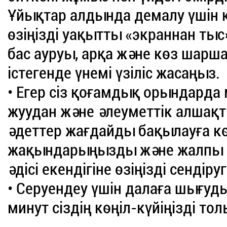
Ұйықтар алдында демалу үшін к
өзіңізді уақытты «экраннан тыс»
бас ауруы, арқа және көз шар
істегенде үнемі үзіліс жасаңыз.
• Егер сіз қоғамдық орындарда
жуудан және әлеуметтік алшақ
әдеттер жағдайды бақылауға көм
жақындарыңызды және жалпы қ
әдісі екендігіне өзіңізді сенді
• Серуендеу үшін далаға шығу
минут сіздің көңіл-күйіңізді т