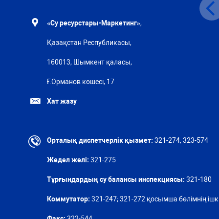
«Су ресурстары-Маркетинг»
,
Қазақстан Республикасы,
160013, Шымкент қаласы,
Ғ.Орманов көшесі, 17
Хат жазу
Орталық диспетчерлік қызмет:
321-274, 323-574
Жедел желі:
321-275
Тұрғындардың су балансы инспекциясы:
321-180
Коммутатор:
321-247; 321-272 қосымша бөлімнің ішкі
Факс:
322-544