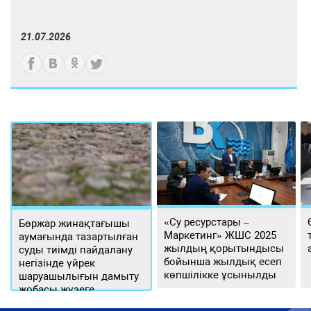
21.07.2026
«Су ресурстары –
Бөржар жинақтағышы
Маркетинг» ЖШС 2025
аумағында тазартылған
жылдың қорытындысы
суды тиімді пайдалану
бойынша жылдық есеп
негізінде үйрек
көпшілікке ұсынылды
шаруашылығын дамыту
жобасы жүзеге
асырылуда