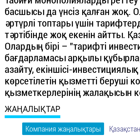
Табиғи монополияларды реттеу 
басшысы да үнсіз қалған жоқ. 
әртүрлі топтары үшін тарифтерді
тәртібінде жоқ екенін айтты. Қ
Олардың бірі – "тарифті инвест
бағдарламасы арқылы құбырла
азайту, екіншісі-инвестициялық
көрсетілетін қызметті беруші 
қызметкерлерінің жалақысын к
ЖАҢАЛЫҚТАР
Компания жаңалықтары
Қазақста