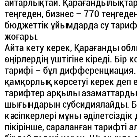
айтарлықтай. Қарағандылықтар 
теңгеден, бизнес – 770 теңгеден,
бюджеттік ұйымдарда су тарифі-
жоғары.
Айта кету керек, Қарағанды об
өңірлердің үштігіне кіреді. Бір
тарифі – бұл дифференциация.
қамқорлық көрсетуі керек деп 
тарифтер арқылы азаматтарды
шығындарын субсидиялайды. Бі
кәсіпкерлері мұны әділетсіздік
пікірінше, сараланған тарифті 