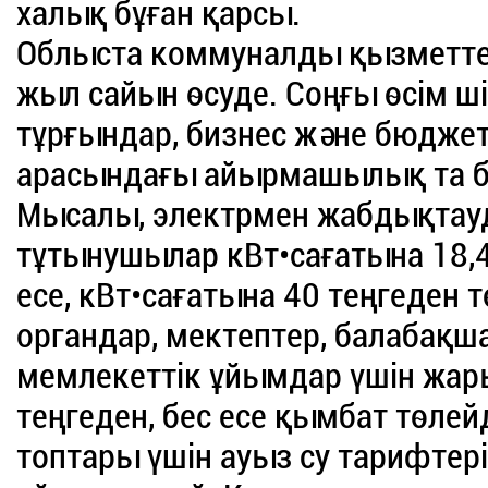
халық бұған қарсы.
Облыста коммуналды қызметтер
жыл сайын өсуде. Соңғы өсім ш
тұрғындар, бизнес және бюджет
арасындағы айырмашылық та ба
Мысалы, электрмен жабдықтау
тұтынушылар кВт•сағатына 18,46
есе, кВт•сағатына 40 теңгеден т
органдар, мектептер, балабақша
мемлекеттік ұйымдар үшін жары
теңгеден, бес есе қымбат төле
топтары үшін ауыз су тарифтер