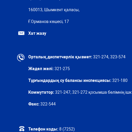
160013, Шымкент қаласы,
Ғ.Орманов көшесі, 17
Хат жазу
Орталық диспетчерлік қызмет:
321-274, 323-574
Жедел желі:
321-275
Тұрғындардың су балансы инспекциясы:
321-180
Коммутатор:
321-247; 321-272 қосымша бөлімнің ішкі
Факс:
322-544
Телефон коды:
8 (7252)