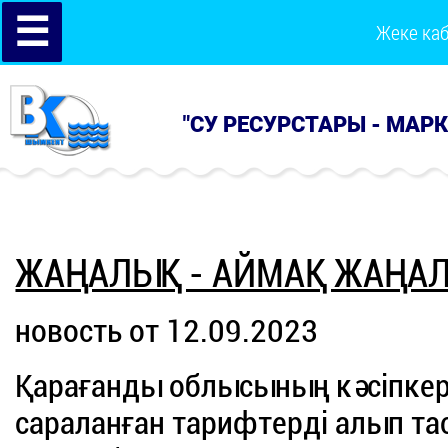
☰
Жеке ка
"СУ РЕСУРСТАРЫ - МАР
ЖАҢАЛЫҚ - АЙМАҚ ЖАҢА
новость от 12.09.2023
Қарағанды облысының кәсіпке
сараланған тарифтерді алып тас