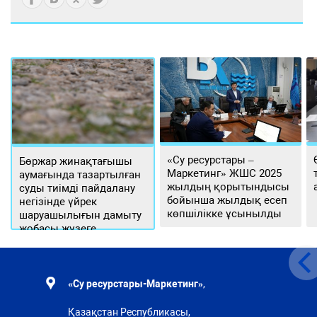
«Су ресурстары –
Бөржар жинақтағышы
Маркетинг» ЖШС 2025
аумағында тазартылған
жылдың қорытындысы
суды тиімді пайдалану
бойынша жылдық есеп
негізінде үйрек
көпшілікке ұсынылды
шаруашылығын дамыту
жобасы жүзеге
асырылуда
«Су ресурстары-Маркетинг»
,
Қазақстан Республикасы,