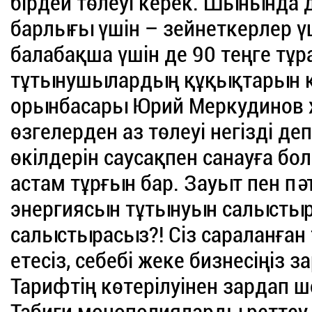
бірдей төлеуі керек. Шынында д
барлығы үшін – зейнеткерлер үші
балабақша үшін де 90 теңге тұр
тұтынушылардың құқықтарын қ
орынбасары Юрий Меркудинов 
өзгелерден аз төлеуі негізді деп
өкілдерін саусақпен санауға б
астам тұрғын бар. Зауыт пен пә
энергиясын тұтынуын салыстыр
салыстырасыз?! Сіз сараланған
етесіз, себебі жеке бизнесіңіз 
Тарифтің көтерілуінен зардап 