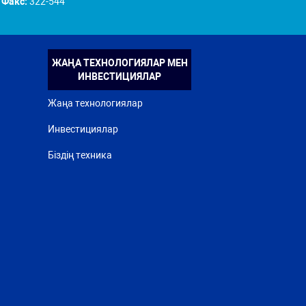
Факс:
322-544
ЖАҢА ТЕХНОЛОГИЯЛАР МЕН
ИНВЕСТИЦИЯЛАР
Жаңа технологиялар
Инвестициялар
Біздің техника