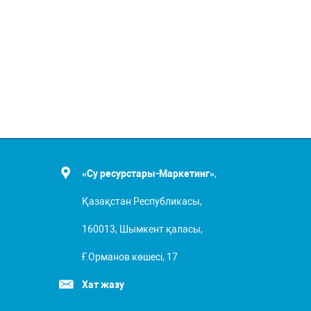
«Су ресурстары-Маркетинг»
,
Қазақстан Республикасы,
160013, Шымкент қаласы,
Ғ.Орманов көшесі, 17
Хат жазу