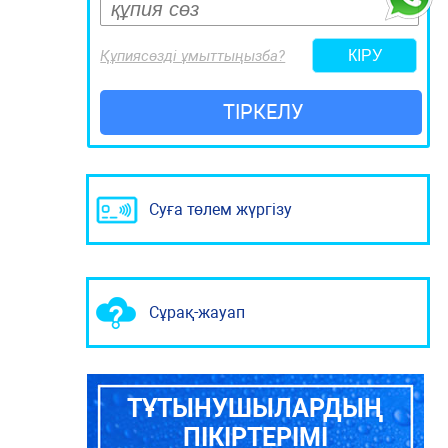
Құпиясөзді ұмыттыңызба?
ТІРКЕЛУ
Суға төлем жүргізу
Сұрақ-жауап
ТҰТЫНУШЫЛАРДЫҢ
ПІКІРТЕРІМІ