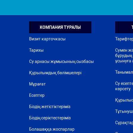
КОМПАНИЯ ТУРАЛЫ
Визит карточкасы
Тарифте
Тарихы
Сумен жа
бұрудың 
ұсынуға 
Су арнасы жұмысының сызбасы
Танымал
Құрылымдық бөлімшелері
Су есепт
Мұрағат
көрсету
Есептер
Құрылыс
Біздің жетістіктеріміз
Тұтынуш
Біздің серіктестеріміз
Сұрақта
Болашаққа жоспарлар