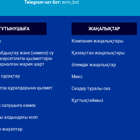
Telegram чат бот:
wrm_bot
ТҰТЫНУШЫҒА
ЖАҢАЛЫҚТАР
р
Компания жаңалықтары
бдықтау және (немесе) су
Қазақстан жаңалықтары
көрсетілетін қызметтерін
арналған жария шарт
Әлемдік жаңалықтар
 сұрақтар
Микс
егіш құралдарына қызмет
Сөздер туралы сөз
Құттықтаймыз
 салушыға көмек
ы алдындағы есеп
р-жауаптар