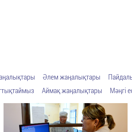
жаңалықтары
Әлем жаңалықтары
Пайдалы
ттықтаймыз
Аймақ жаңалықтары
Мәңгі е