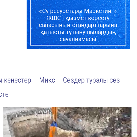
«Су ресурстары-Маркетинг»
ЖШС-і қызмет көрсету
сапасының стандарттарына
қатысты тұтынушылардың
сауалнамасы
 кеңестер
Микс
Сөздер туралы сөз
сте