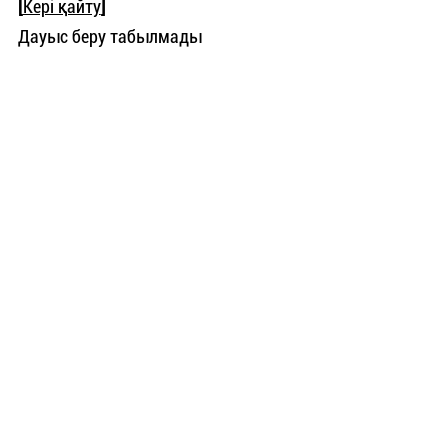
[
Кері қайту
]
Дауыс беру табылмады