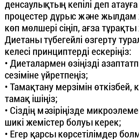
денсаулықтың кепілі деп атауғ
процестер дұрыс және жылдам ж
көп мөлшері сіңіп, ағза тұрақты 
Диетаны түбегейлі өзгерту тур
келесі принциптерді ескеріңіз:
• Диеталармен өзіңізді азапта
сезіміне үйретпеңіз;
• Тамақтану мерзімін өткізбей, 
тамақ ішіңіз;
• Сіздің мәзіріңізде микроэлем
шикі жемістер болуы керек;
• Егер қарсы көрсетілімдер болм