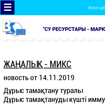
☰
Жеке ка
"СУ РЕСУРСТАРЫ - МАР
ЖАҢАЛЫҚ - МИКС
новость от 14.11.2019
Дұрыс тамақтану туралы
Дұрыс тамақтануды күшті имму