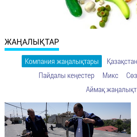
ЖАҢАЛЫҚТАР
Компания жаңалықтары
Қазақста
Пайдалы кеңестер
Микс
Сөз
Аймақ жаңалық