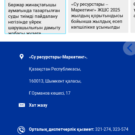
«Су ресурстары –
Бөржар жинақтағышы
Маркетинг» ЖШС 2025
аумағында тазартылған
жылдың қорытындысы
суды тиімді пайдалану
бойынша жылдық есеп
негізінде үйрек
көпшілікке ұсынылды
шаруашылығын дамыту
жобасы жүзеге
асырылуда
«Су ресурстары-Маркетинг»
,
Қазақстан Республикасы,
160013, Шымкент қаласы,
Ғ.Орманов көшесі, 17
Хат жазу
Орталық диспетчерлік қызмет:
321-274, 323-574