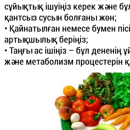
сұйықтық ішуіңіз керек және бұ
қантсыз сусын болғаны жөн;
• Қайнатылған немесе бумен піс
артықшылық беріңіз;
• Таңғы ас ішіңіз – бұл дененің
және метаболизм процестерін қ