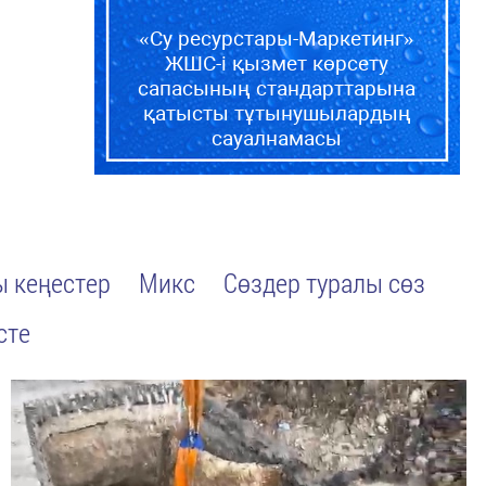
«Су ресурстары-Маркетинг»
ЖШС-і қызмет көрсету
сапасының стандарттарына
қатысты тұтынушылардың
сауалнамасы
 кеңестер
Микс
Сөздер туралы сөз
сте