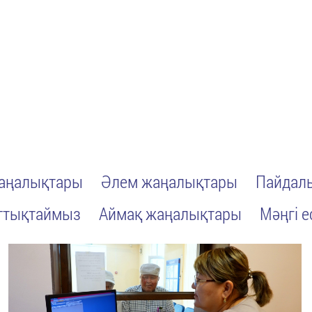
жаңалықтары
Әлем жаңалықтары
Пайдалы
ттықтаймыз
Аймақ жаңалықтары
Мәңгі е