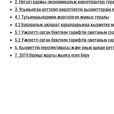
2. Негізгі қаржы-экономикалық көрсеткіштері тур
3. Ұсынылған реттеліп көрсетілетін қызметтердің е
4.1 Тұтынушылармен жүргізілген жұмыс туралы
4.2 Бұқаралық ақпарат құралдарында қызметке 
5.1 Уәкілетті орган бекіткен тарифтік сметаның
5.2 Уәкілетті орган бекіткен тарифтік сметаның
6. Қызметтің перспективасы және оның ішінде ретт
7. 2019 бірінші жарты жылға есеп беру