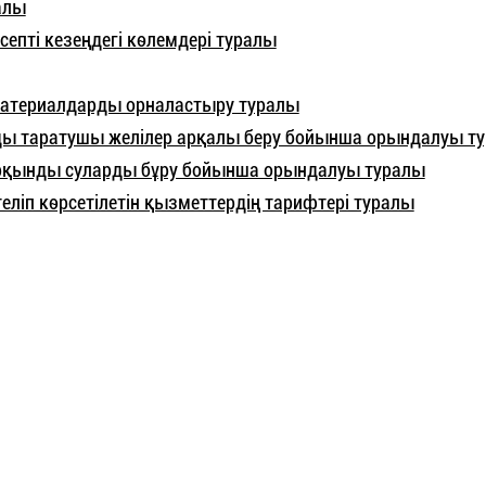
алы
септі кезеңдегі көлемдері туралы
материалдарды орналастыру туралы
 суды таратушы желілер арқалы беру бойынша орындалуы т
 сарқынды суларды бұру бойынша орындалуы туралы
еліп көрсетілетін қызметтердің тарифтері туралы