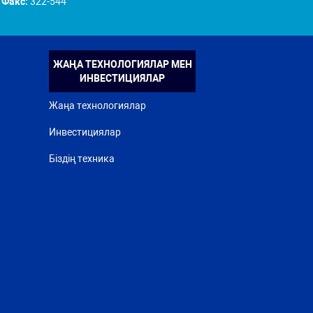
Факс:
322-544
ЖАҢА ТЕХНОЛОГИЯЛАР МЕН
ИНВЕСТИЦИЯЛАР
Жаңа технологиялар
Инвестициялар
Біздің техника