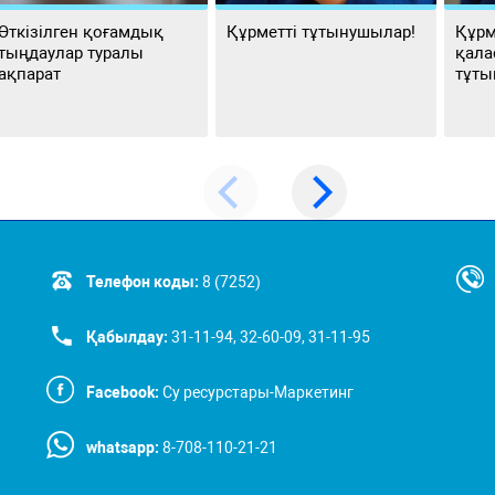
Өткізілген қоғамдық
Құрметті тұтынушылар!
Құрм
тыңдаулар туралы
қала
ақпарат
тұты
Телефон коды:
8 (7252)
Қабылдау:
31-11-94, 32-60-09, 31-11-95
Facebook:
Су ресурстары-Маркетинг
whatsapp:
8-708-110-21-21