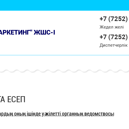
+7 (7252)
Жедел желі
МАРКЕТИНГ" ЖШС-І
+7 (7252)
Диспетчерлік
А ЕСЕП
рдың оның ішінде уәкілетті органның ведомствосы