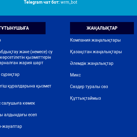
Telegram чат бот:
wrm_bot
ТҰТЫНУШЫҒА
ЖАҢАЛЫҚТАР
р
Компания жаңалықтары
бдықтау және (немесе) су
Қазақстан жаңалықтары
көрсетілетін қызметтерін
арналған жария шарт
Әлемдік жаңалықтар
 сұрақтар
Микс
егіш құралдарына қызмет
Сөздер туралы сөз
Құттықтаймыз
 салушыға көмек
ы алдындағы есеп
р-жауаптар