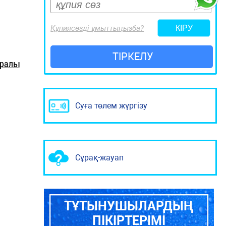
Құпиясөзді ұмыттыңызба?
ТІРКЕЛУ
уралы
Суға төлем жүргізу
Сұрақ-жауап
ТҰТЫНУШЫЛАРДЫҢ
ПІКІРТЕРІМІ