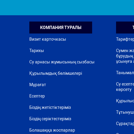
КОМПАНИЯ ТУРАЛЫ
Визит карточкасы
Тарифте
Тарихы
Сумен жа
бұрудың 
ұсынуға 
Су арнасы жұмысының сызбасы
Танымал
Құрылымдық бөлімшелері
Су есепт
Мұрағат
көрсету
Есептер
Құрылыс
Біздің жетістіктеріміз
Тұтынуш
Біздің серіктестеріміз
Сұрақта
Болашаққа жоспарлар