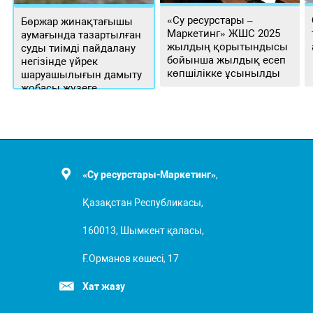
«Су ресурстары –
Бөржар жинақтағышы
Маркетинг» ЖШС 2025
аумағында тазартылған
жылдың қорытындысы
суды тиімді пайдалану
бойынша жылдық есеп
негізінде үйрек
көпшілікке ұсынылды
шаруашылығын дамыту
жобасы жүзеге
асырылуда
«Су ресурстары-Маркетинг»
,
Қазақстан Республикасы,
160013, Шымкент қаласы,
Ғ.Орманов көшесі, 17
Хат жазу