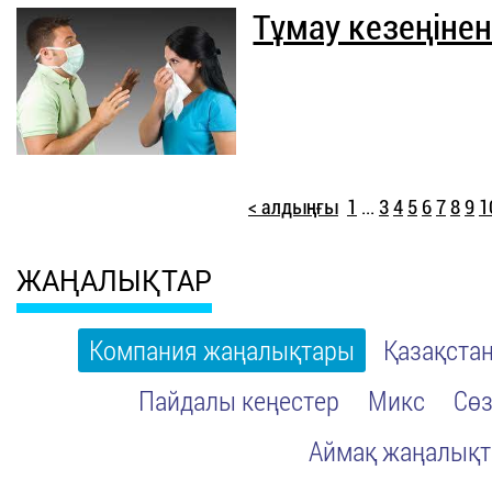
Тұмау кезеңінен
< алдыңғы
1
...
3
4
5
6
7
8
9
1
ЖАҢАЛЫҚТАР
Компания жаңалықтары
Қазақста
Пайдалы кеңестер
Микс
Сөз
Аймақ жаңалық