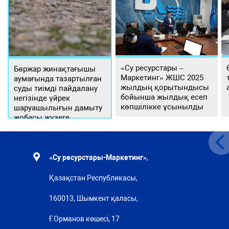
«Су ресурстары –
Бөржар жинақтағышы
Маркетинг» ЖШС 2025
аумағында тазартылған
жылдың қорытындысы
суды тиімді пайдалану
бойынша жылдық есеп
негізінде үйрек
көпшілікке ұсынылды
шаруашылығын дамыту
жобасы жүзеге
асырылуда
«Су ресурстары-Маркетинг»
,
Қазақстан Республикасы,
160013, Шымкент қаласы,
Ғ.Орманов көшесі, 17