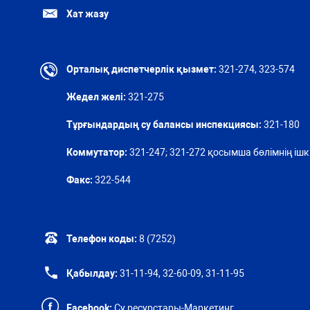
Хат жазу
Орталық диспетчерлік қызмет:
321-274, 323-574
Жедел желі:
321-275
Тұрғындардың су балансы инспекциясы:
321-180
Коммутатор:
321-247; 321-272 қосымша бөлімнің ішкі
Факс:
322-544
Телефон коды:
8 (7252)
Қабылдау:
31-11-94, 32-60-09, 31-11-95
Facebook:
Су ресурстары-Маркетинг