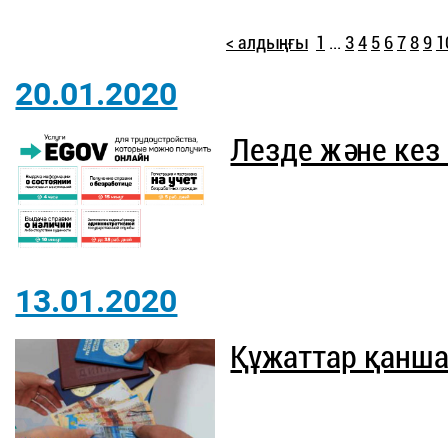
< алдыңғы
1
...
3
4
5
6
7
8
9
1
20.01.2020
Лезде және кез
13.01.2020
Құжаттар қанша