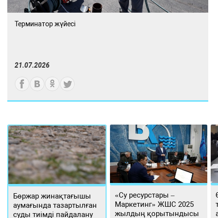
Терминатор жүйесі
21.07.2026
«Су ресурстары –
Бөржар жинақтағышы
Маркетинг» ЖШС 2025
аумағында тазартылған
жылдың қорытындысы
суды тиімді пайдалану