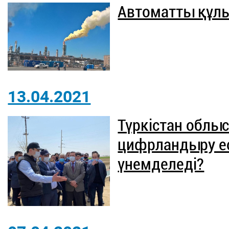
Автоматты құлы
13.04.2021
Түркістан облы
цифрландыру ес
үнемделеді?