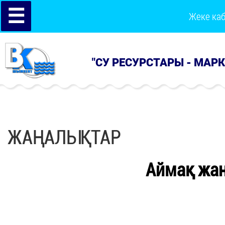
☰
Жеке ка
"СУ РЕСУРСТАРЫ - МАР
ЖАҢАЛЫҚТАР
Аймақ жа