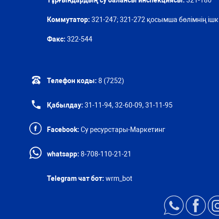
Тұрғындардың су балансы инспекциясы:
321-180
Коммутатор:
321-247; 321-272 қосымша бөлімнің ішкі
Факс:
322-544
Телефон коды:
8 (7252)
Қабылдау:
31-11-94, 32-60-09, 31-11-95
Facebook:
Су ресурстары-Маркетинг
whatsapp:
8-708-110-21-21
Telegram чат бот:
wrm_bot