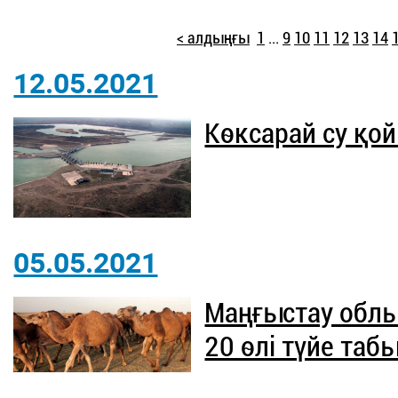
< алдыңғы
1
...
9
10
11
12
13
14
12.05.2021
Көксарай су қо
05.05.2021
Маңғыстау обл
20 өлі түйе та