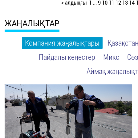
< алдыңғы
1
...
9
10
11
12
13
14
ЖАҢАЛЫҚТАР
Компания жаңалықтары
Қазақста
Пайдалы кеңестер
Микс
Сөз
Аймақ жаңалық