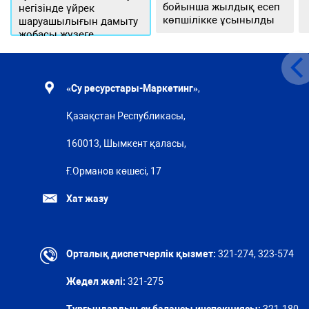
бойынша жылдық есеп
негізінде үйрек
көпшілікке ұсынылды
шаруашылығын дамыту
жобасы жүзеге
асырылуда
«Су ресурстары-Маркетинг»
,
Қазақстан Республикасы,
160013, Шымкент қаласы,
Ғ.Орманов көшесі, 17
Хат жазу
Орталық диспетчерлік қызмет:
321-274, 323-574
Жедел желі:
321-275