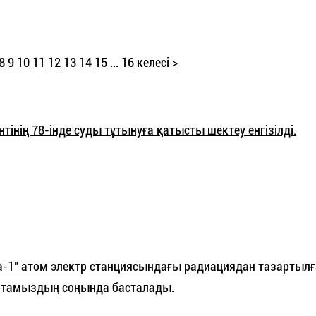
8
9
10
11
12
13
14
15
...
16
келесі >
інің 78-інде суды тұтынуға қатысты шектеу енгізілді.
-1" атом электр станциясындағы радиациядан тазартылғ
 тамыздың соңында басталады.