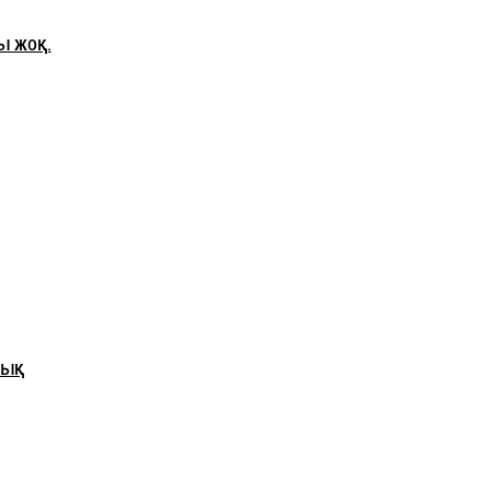
ы жоқ.
тық