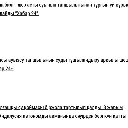
 билігі жер асты суының тапшылығынан тұрғын үй құр
лайды "Хабар 24".
ласы ауызсу тапшылығын суды тұщыландыру арқылы шеш
р 24».
 алғашқы су қоймасы біржола тартылып қалды. 8 жарым
ндалусия автономды аймағында сәуірден бері күн қатты