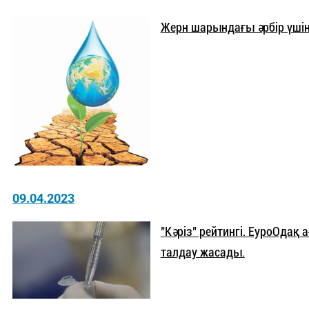
Жерн шарындағы әрбір үшін
09.04.2023
"Кәріз" рейтингі. ЕуроОдақ
талдау жасады.