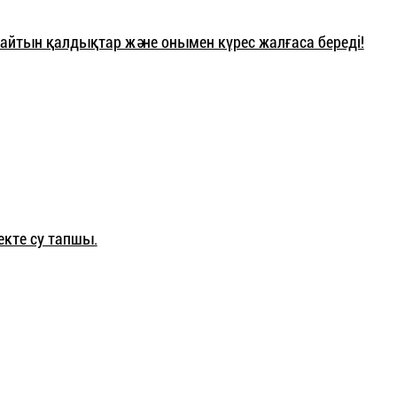
майтын қалдықтар және онымен күрес жалғаса береді!
кте су тапшы.