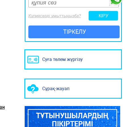
Құпиясөзді ұмыттыңызба?
ТІРКЕЛУ
Суға төлем жүргізу
Сұрақ-жауап
ан
ТҰТЫНУШЫЛАРДЫҢ
ПІКІРТЕРІМІ