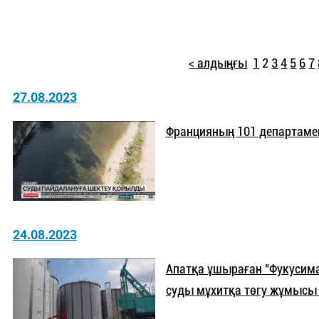
< алдыңғы
1
2
3
4
5
6
7
27.08.2023
Францияның 101 департамент
24.08.2023
Апатқа ұшыраған "Фукусима
суды мұхитқа төгу жұмысы