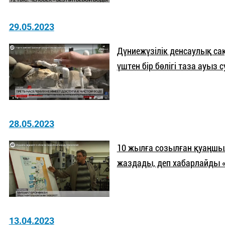
29.05.2023
Дүниежүзілік денсаулық сақ
үштен бір бөлігі таза ауыз 
28.05.2023
10 жылға созылған қуаңшы
жаздады, деп хабарлайды «
13.04.2023