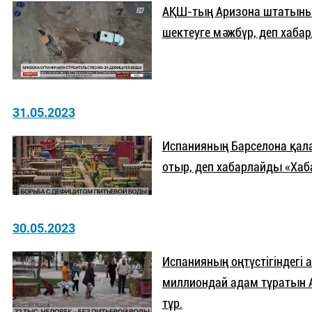
АҚШ-тың Аризона штатының
шектеуге мәжбүр, деп хабар
31.05.2023
Испанияның Барселона қа
отыр, деп хабарлайды «Хаба
30.05.2023
Испанияның оңтүстігіндегі
миллиондай адам тұратын А
тұр.