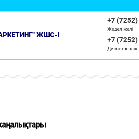
+7 (7252)
Жедел желі
МАРКЕТИНГ" ЖШС-І
+7 (7252)
Диспетчерлік
жаңалықтары