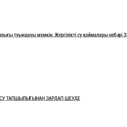
ығы туындауы мүмкін. Жергілікті су қоймалары небәрі 3
 СУ ТАПШЫЛЫҒЫНАН ЗАРДАП ШЕУДЕ