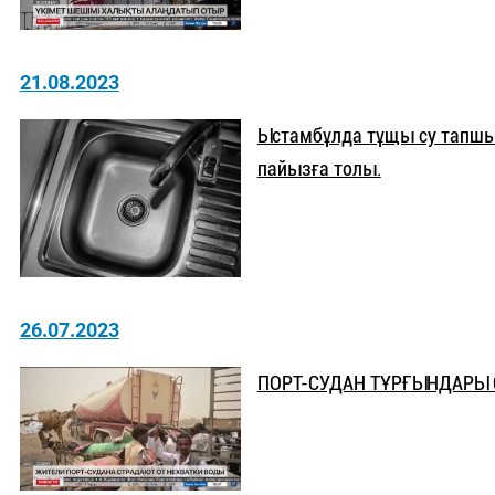
21.08.2023
Ыстамбұлда тұщы су тапшыл
пайызға толы.
26.07.2023
ПОРТ-СУДАН ТҰРҒЫНДАРЫ