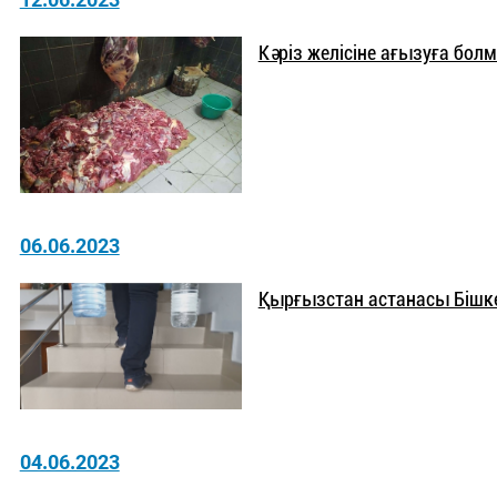
Кәріз желісіне ағызуға бол
06.06.2023
Қырғызстан астанасы Бішке
04.06.2023