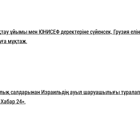
тау ұйымы мен ЮНИСЕФ деректеріне сүйенсек, Грузия елін
суға мұқтаж.
лық салдарынан Израильдің ауыл шаруашылығы тұралап
Хабар 24».