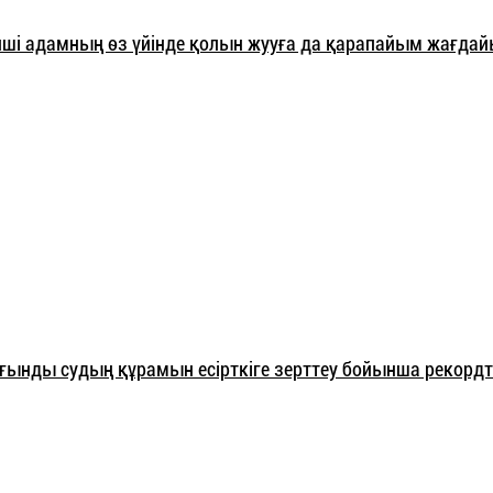
ші адамның өз үйінде қолын жууға да қарапайым жағдай
 ағынды судың құрамын есірткіге зерттеу бойынша рекорд