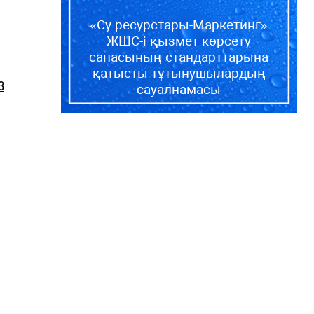
«Су ресурстары-Маркетинг»
ЖШС-і қызмет көрсету
сапасының стандарттарына
қатысты тұтынушылардың
3
сауалнамасы