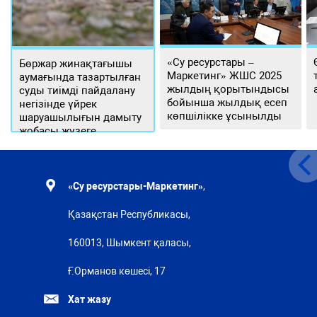
«Су ресурстары –
Бөржар жинақтағышы
Маркетинг» ЖШС 2025
аумағында тазартылған
жылдың қорытындысы
суды тиімді пайдалану
бойынша жылдық есеп
негізінде үйрек
көпшілікке ұсынылды
шаруашылығын дамыту
жобасы жүзеге
асырылуда
«Су ресурстары-Маркетинг»
,
Қазақстан Республикасы,
160013, Шымкент қаласы,
Ғ.Орманов көшесі, 17
Хат жазу