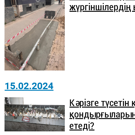
жүргіншілердің
15.02.2024
Кәрізге түсетін
қондырғыларын
етеді?