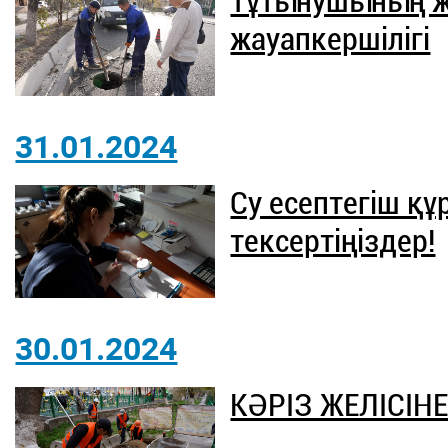
Тұтынушының ж
жауапкершілігі
31.01.2024
Су есептегіш қ
тексертіңіздер!
30.01.2024
КӘРІЗ ЖЕЛІСІН