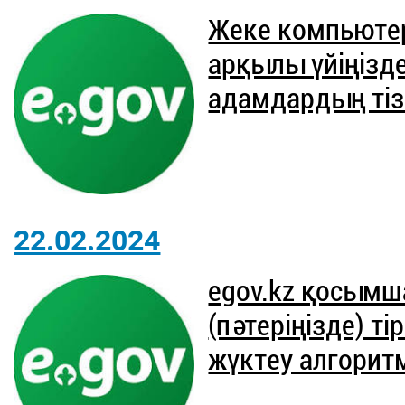
Жеке компьютер
арқылы үйіңізде
адамдардың тіз
22.02.2024
egov.kz қосымш
(пәтеріңізде) т
жүктеу алгорит