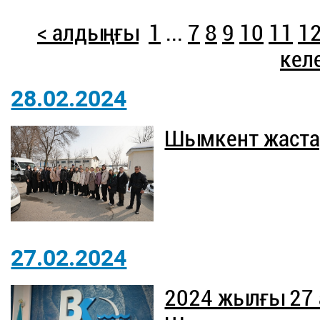
< алдыңғы
1
...
7
8
9
10
11
1
келе
28.02.2024
Шымкент жаста
27.02.2024
2024 жылғы 27 