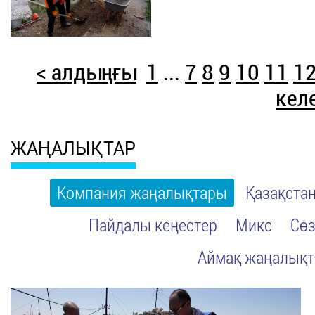
< алдыңғы
1
...
7
8
9
10
11
1
келе
ЖАҢАЛЫҚТАР
Компания жаңалықтары
Қазақста
Пайдалы кеңестер
Микс
Сөз
Аймақ жаңалық